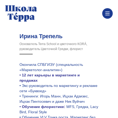
Ирина Трепель
Основатель Terra School и цветочного KORÁ,
руководитель Цветочной Грядки, флорист
Окончила СПБГИЭУ (cпециальность
«Маркетолог-аналитик»)
• 12 лет карьеры в маркетинге и
продажах
• Экс-руководитель по маркетингу и рекламе
сети «Буквоед»
• Тренинги: Игорь Манн, Ицхак Адзизес,
Ицхак Пинтосевич и даже Ник Вуйчич
•
Обучение флористике:
MFS, Грядка, Lacy
Bird, Floral Style
• Обучение VLV Точка роста, Маркетинг без