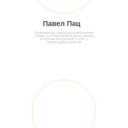
Кухня угловая
матовая
Павел Пац
ПОДРОБНЕЕ
Руководитель отдела корпусной мебели.
Следит чтоб Ваша мебель была сделана
из лучших материалов, в срок, и
превосходном качестве
Кухня угловая с
витриной
ПОДРОБНЕЕ