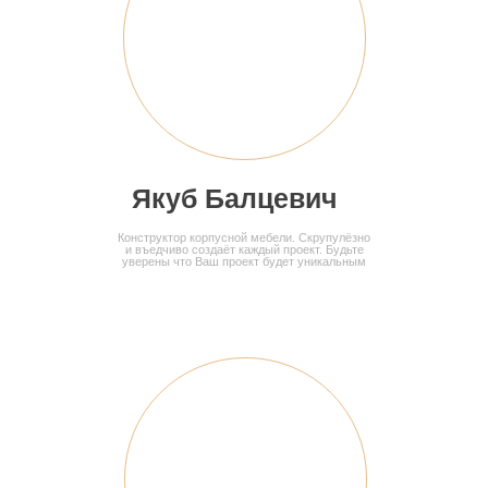
Кухня с островом
ПОДРОБНЕЕ
Якуб Балцевич
Конструктор корпусной мебели. Скрупулёзно
и въедчиво создаёт каждый проект. Будьте
уверены что Ваш проект будет уникальным
Кухня угловая
ПОДРОБНЕЕ