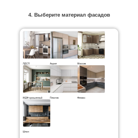
4. Выберите материал фасадов
ЛДСП
Акрил
Массив
МДФ крашенный
Пластик
Феникс
Шпон