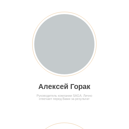
белая
ПОДРОБНЕЕ
Кухня стиль бохо
подробнее
подробнее
ПОДРОБНЕЕ
Алексей Горак
Руководитель компании SAGA. Лично
отвечает перед Вами за результат
Кухня угловая с