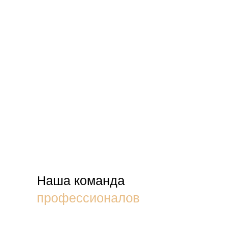
Кухня П-образная
ПОДРОБНЕЕ
ПОКАЗАТЬ ЕЩЕ
Наша команда
професcионалов
Кухня П-образная